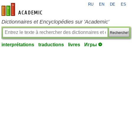
RU
EN
DE
ES
fr-academic.com
Dictionnaires et Encyclopédies sur 'Academic'
Recherche!
interprétations
traductions
livres
Игры ⚽