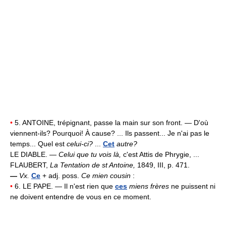
•
5. ANTOINE, trépignant, passe la main sur son front. — D'où
viennent-ils? Pourquoi! À cause? ... Ils passent... Je n'ai pas le
temps... Quel est
celui-ci?
...
Cet
autre?
LE DIABLE. —
Celui que tu vois là,
c'est Attis de Phrygie, ...
FLAUBERT,
La Tentation de st Antoine,
1849, III, p. 471.
—
Vx.
Ce
+ adj. poss.
Ce mien cousin
:
•
6. LE PAPE. — Il n'est rien que
ces
miens frères
ne puissent ni
ne doivent entendre de vous en ce moment.