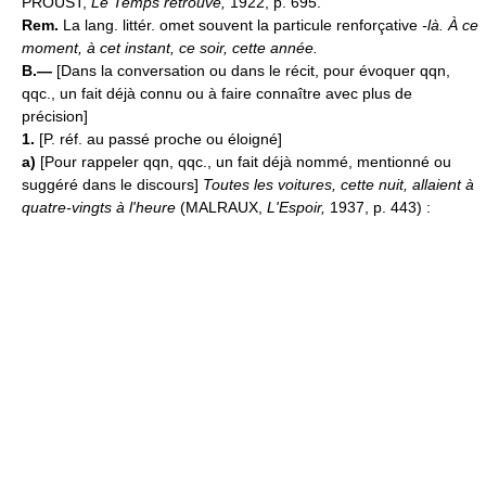
PROUST,
Le Temps retrouvé,
1922, p. 695.
Rem.
La lang. littér. omet souvent la particule renforçative
-là. À ce
moment, à cet instant, ce soir, cette année.
B.—
[Dans la conversation ou dans le récit, pour évoquer qqn,
qqc., un fait déjà connu ou à faire connaître avec plus de
précision]
1.
[P. réf. au passé proche ou éloigné]
a)
[Pour rappeler qqn, qqc., un fait déjà nommé, mentionné ou
suggéré dans le discours]
Toutes les voitures, cette nuit, allaient à
quatre-vingts à l'heure
(MALRAUX,
L'Espoir,
1937, p. 443) :