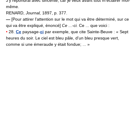
J'y répondrai avec sincérité, car je veux avant tout m'éclairer moi-
même.
RENARD,
Journal,
1897, p. 377.
—
[Pour attirer l'attention sur le mot qui va être déterminé, sur ce
qui va être expliqué, énoncé]
Ce ...-ci.
Ce ... que voici :
•
28.
Ce
paysage-
ci
par exemple, que cite Sainte-Beuve : « Sept
heures du soir. Le ciel est bleu pâle, d'un bleu presque vert,
comme si une émeraude y était fondue; ... »