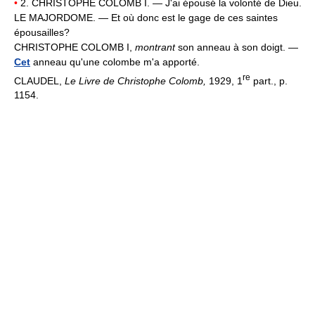
•
2. CHRISTOPHE COLOMB I. — J'ai épousé la volonté de Dieu.
LE MAJORDOME. — Et où donc est le gage de ces saintes
épousailles?
CHRISTOPHE COLOMB I,
montrant
son anneau à son doigt. —
Cet
anneau qu'une colombe m'a apporté.
re
CLAUDEL,
Le Livre de Christophe Colomb,
1929, 1
part., p.
1154.