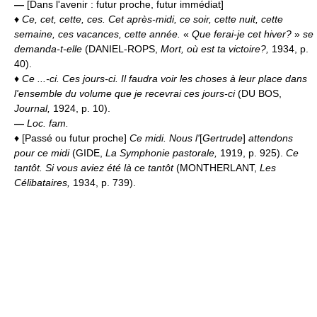
—
[Dans l'avenir : futur proche, futur immédiat]
♦
Ce, cet, cette, ces.
Cet après-midi, ce soir, cette nuit, cette
semaine, ces vacances, cette année.
«
Que ferai-je cet hiver?
»
se
demanda-t-elle
(DANIEL-ROPS,
Mort, où est ta victoire?,
1934, p.
40).
♦
Ce ...-ci.
Ces jours-ci.
Il faudra voir les choses à leur place dans
l'ensemble du volume que je recevrai ces jours-ci
(DU BOS,
Journal,
1924, p. 10).
—
Loc. fam.
♦ [Passé ou futur proche]
Ce midi.
Nous l'
[
Gertrude
]
attendons
pour ce midi
(GIDE,
La Symphonie pastorale,
1919, p. 925).
Ce
tantôt.
Si vous aviez été là ce tantôt
(MONTHERLANT,
Les
Célibataires,
1934, p. 739).