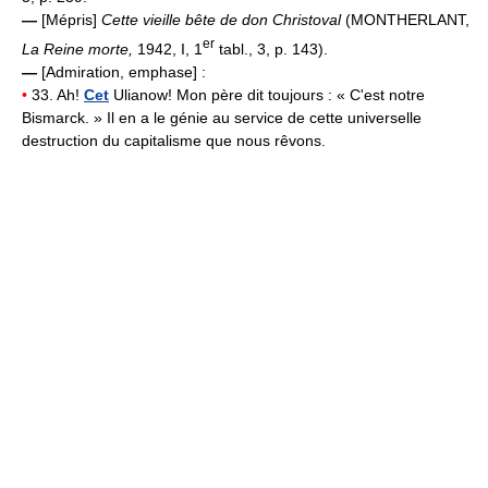
—
[Mépris]
Cette vieille bête de don Christoval
(MONTHERLANT,
er
La Reine morte,
1942, I, 1
tabl., 3, p. 143).
—
[Admiration, emphase] :
•
33. Ah!
Cet
Ulianow! Mon père dit toujours : « C'est notre
Bismarck. » Il en a le génie au service de cette universelle
destruction du capitalisme que nous rêvons.