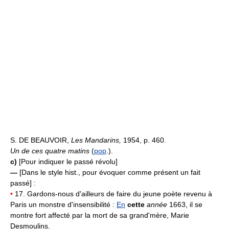
S. DE BEAUVOIR,
Les Mandarins,
1954, p. 460.
Un de ces quatre matins
(
pop
.).
c)
[Pour indiquer le passé révolu]
—
[Dans le style hist., pour évoquer comme présent un fait
passé] :
•
17. Gardons-nous d'ailleurs de faire du jeune poète revenu à
Paris un monstre d'insensibilité :
En
cette
année
1663, il se
montre fort affecté par la mort de sa grand'mère, Marie
Desmoulins.