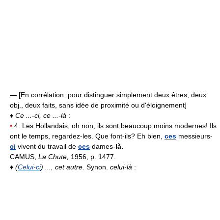
—
[En corrélation, pour distinguer simplement deux êtres, deux
obj., deux faits, sans idée de proximité ou d'éloignement]
♦
Ce ...-ci, ce ...-là
:
•
4. Les Hollandais, oh non, ils sont beaucoup moins modernes! Ils
ont le temps, regardez-les. Que font-ils? Eh bien,
ces
messieurs-
ci
vivent du travail de
ces
dames-
là.
CAMUS,
La Chute,
1956, p. 1477.
♦
(
Celui-ci
) ..., cet autre.
Synon.
celui-là
: