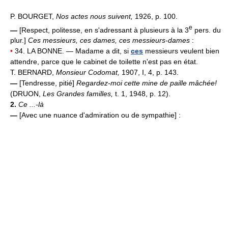
P. BOURGET,
Nos actes nous suivent,
1926, p. 100.
e
—
[Respect, politesse, en s'adressant à plusieurs à la 3
pers. du
plur.]
Ces messieurs, ces dames, ces messieurs-dames
:
•
34. LA BONNE. — Madame a dit, si
ces
messieurs veulent bien
attendre, parce que le cabinet de toilette n'est pas en état.
T. BERNARD,
Monsieur Codomat,
1907, I, 4, p. 143.
—
[Tendresse, pitié]
Regardez-moi cette mine de paille mâchée!
(DRUON,
Les Grandes familles,
t. 1, 1948, p. 12).
2.
Ce ...-là
—
[Avec une nuance d'admiration ou de sympathie] :