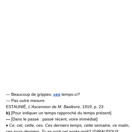
— Beaucoup de grippes,
ces
temps
-ci?
— Pas outre mesure.
ESTAUNIÉ,
L'Ascension de M. Baslèvre,
1919, p. 23.
b)
[Pour indiquer un temps rapproché du temps présent]
—
[Dans le passé : passé récent, voire immédiat]
♦
Ce, cet, cette, ces.
Ces derniers temps, cette semaine, ce matin,
ces jours derniers.
Tu es sorti cet après-midi?
(GIRAUDOUX,