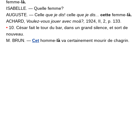
femme-
là.
ISABELLE. — Quelle femme?
AUGUSTE. — Celle
que je dis
! celle
que je dis...
cette
femme-
là.
ACHARD,
Voulez-vous jouer avec moâ?,
1924, II, 2, p. 133.
•
10. César fait le tour du bar, dans un grand silence, et sort de
nouveau.
M. BRUN. —
Cet
homme-
là
va certainement mourir de chagrin.