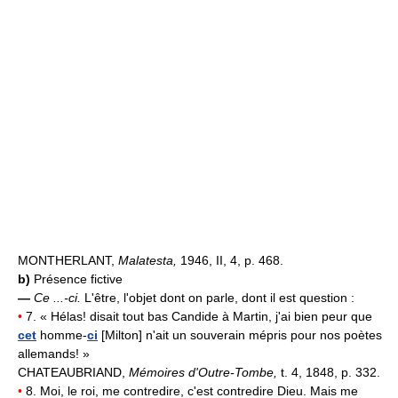
MONTHERLANT,
Malatesta,
1946, II, 4, p. 468.
b)
Présence fictive
—
Ce ...-ci.
L'être, l'objet dont on parle, dont il est question :
•
7. « Hélas! disait tout bas Candide à Martin, j'ai bien peur que
cet
homme-
ci
[Milton] n'ait un souverain mépris pour nos poètes
allemands! »
CHATEAUBRIAND,
Mémoires d'Outre-Tombe,
t. 4, 1848, p. 332.
•
8. Moi, le roi, me contredire, c'est contredire Dieu. Mais me