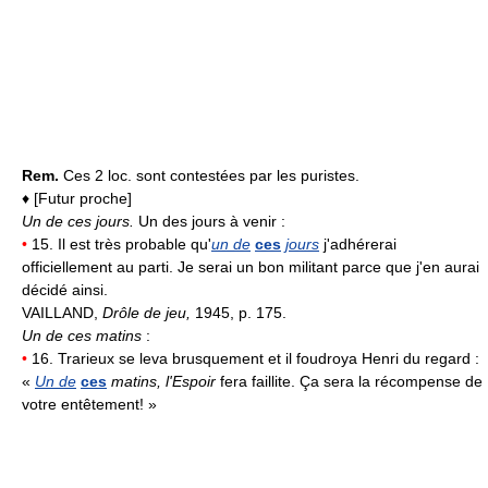
Rem.
Ces 2 loc. sont contestées par les puristes.
♦ [Futur proche]
Un de ces jours.
Un des jours à venir :
•
15. Il est très probable qu'
un de
ces
jours
j'adhérerai
officiellement au parti. Je serai un bon militant parce que j'en aurai
décidé ainsi.
VAILLAND,
Drôle de jeu,
1945, p. 175.
Un de ces matins
:
•
16. Trarieux se leva brusquement et il foudroya Henri du regard :
«
Un de
ces
matins, l'Espoir
fera faillite. Ça sera la récompense de
votre entêtement! »