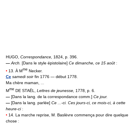
HUGO,
Correspondance,
1824, p. 396.
—
Arch.
[Dans le style épistolaire]
Ce dimanche, ce 15 août
:
me
•
13. À M
Necker.
Ce
samedi soir
fin 1776 — début 1778.
Ma chère maman, ...
me
M
DE STAËL,
Lettres de jeunesse,
1778, p. 6.
—
[Dans la lang. de la correspondance comm.]
Ce jour.
—
[Dans la lang. parlée]
Ce ...-ci.
Ces jours-ci, ce mois-ci, à cette
heure-ci
:
•
14. La marche reprise, M. Baslèvre commença pour dire quelque
chose :