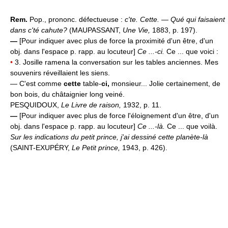
Rem.
Pop., prononc. défectueuse :
c'te. Cette. — Qué qui faisaient
dans c'té cahute?
(MAUPASSANT,
Une Vie,
1883, p. 197).
—
[Pour indiquer avec plus de force la proximité d'un être, d'un
obj. dans l'espace p. rapp. au locuteur]
Ce ...-ci.
Ce ... que voici :
•
3. Josille ramena la conversation sur les tables anciennes. Mes
souvenirs réveillaient les siens.
— C'est comme
cette
table-
ci,
monsieur... Jolie certainement, de
bon bois, du châtaignier long veiné.
PESQUIDOUX,
Le Livre de raison,
1932, p. 11.
—
[Pour indiquer avec plus de force l'éloignement d'un être, d'un
obj. dans l'espace p. rapp. au locuteur]
Ce ...-là.
Ce ... que voilà.
Sur les indications du petit prince, j'ai dessiné cette planète-là
(SAINT-EXUPÉRY,
Le Petit prince,
1943, p. 426).