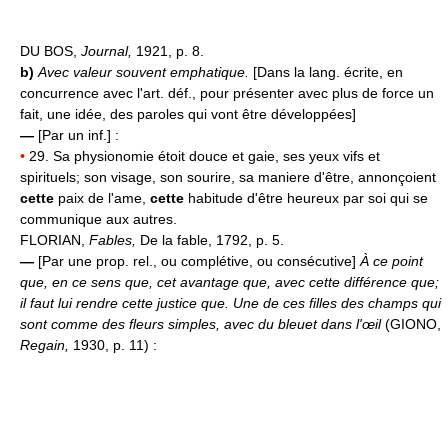
DU BOS,
Journal,
1921, p. 8.
b)
Avec valeur souvent emphatique.
[Dans la lang. écrite, en
concurrence avec l'art. déf., pour présenter avec plus de force un
fait, une idée, des paroles qui vont être développées]
—
[Par un inf.] :
•
29. Sa physionomie étoit douce et gaie, ses yeux vifs et
spirituels; son visage, son sourire, sa maniere d'être, annonçoient
cette
paix de l'ame,
cette
habitude d'être heureux par soi qui se
communique aux autres.
FLORIAN,
Fables,
De la fable, 1792, p. 5.
—
[Par une prop. rel., ou complétive, ou consécutive]
À ce point
que, en ce sens que, cet avantage que, avec cette différence que;
il faut lui rendre cette justice que.
Une de ces filles des champs qui
sont comme des fleurs simples, avec du bleuet dans l'œil
(GIONO,
Regain,
1930, p. 11) :