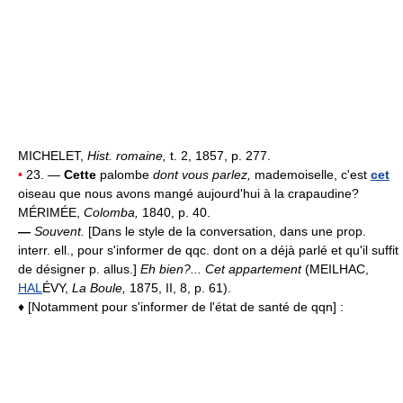
MICHELET,
Hist. romaine,
t. 2, 1857, p. 277.
•
23. —
Cette
palombe
dont vous parlez,
mademoiselle, c'est
cet
oiseau que nous avons mangé aujourd'hui à la crapaudine?
MÉRIMÉE,
Colomba,
1840, p. 40.
—
Souvent.
[Dans le style de la conversation, dans une prop.
interr. ell., pour s'informer de qqc. dont on a déjà parlé et qu'il suffit
de désigner p. allus.]
Eh bien?... Cet appartement
(MEILHAC,
HAL
ÉVY,
La Boule,
1875, II, 8, p. 61).
♦ [Notamment pour s'informer de l'état de santé de qqn] :