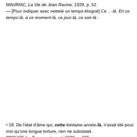
MAURIAC,
La Vie de Jean Racine,
1928, p. 52.
—
[Pour indiquer avec netteté un temps éloigné]
Ce ...-là.
En ce
temps-là, à ce moment-là, ce jour-là, ce soir-là
:
•
18. De l'état d'âme qui,
cette
lointaine année-
là
, n'avait été pour
moi qu'une longue torture, rien ne subsistait.