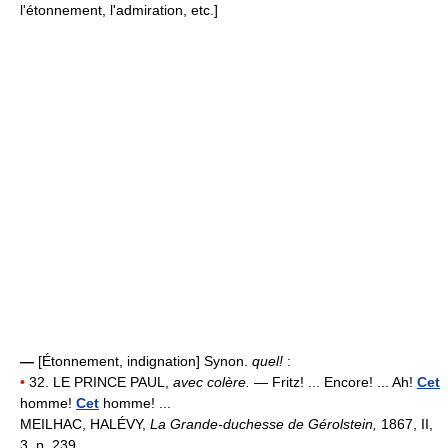
l'étonnement, l'admiration, etc.]
—
[Étonnement, indignation] Synon.
quel!
:
•
32. LE PRINCE PAUL,
avec colère.
— Fritz! ... Encore! ... Ah!
Cet
homme!
Cet
homme! ...
MEILHAC, HALÉVY,
La Grande-duchesse de Gérolstein,
1867, II,
3, p. 239.