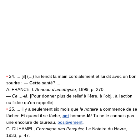
•
24. ... [il] (...) lui tendit la main cordialement et lui dit avec un bon
sourire : —
Cette
santé? ...
A. FRANCE,
L'Anneau d'améthyste,
1899, p. 270.
—
Ce ...-là.
[Pour donner plus de relief à l'être, à l'obj., à l'action
ou l'idée qu'on rappelle] :
•
25. ... il y a seulement six mois que
le notaire
a commencé de se
fâcher. Et quand il se fâche,
cet
homme-
là
! Tu ne le connais pas :
une encolure de taureau,
positivement
.
G. DUHAMEL,
Chronique des Pasquier,
Le Notaire du Havre,
1933, p. 47.