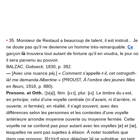
•
35. Monsieur de Restaud a beaucoup de talent, il est instruit... Je
ne doute pas qu'il ne devienne un homme très-remarquable.
Ce
garçon-
là
trouvera tout autant de fortune qu'il en voudra, le jour où
il sera parvenu au pouvoir.
BALZAC,
Gobseck,
1830, p. 382.
—
[Avec une nuance péj.] «
Comment s'appelle-t-il, cet ostrogoth-
là! me demanda Albertine
» (PROUST,
À l'ombre des jeunes filles
en fleurs,
1918, p. 880).
Prononc. et Orth. :
[s(
)], fém. [
], plur. [
]. Le timbre du
est,
en principe, celui d'une voyelle centrale (ni d'avant, ni d'arrière, ni
ouverte, ni fermée); en réalité, il s'agit souvent, avec des
différences selon les personnes et les contextes d'une voyelle
antérieure arrondie moyenne ouverte ou moyenne fermée. Cette
voyelle ne se confond pas pour autant avec les voyelles [ø] et [œ],
lesquelles ne sont pas sujettes à élision. À noter toutefois que
dans une prononc. [
] pour
déjeûner
[
] se substitue, en tant