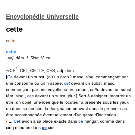
Encyclopédie Universelle
cette
cette
cette
adj.
dém.
f.
Sing.
V. ce.
2
⇒CE
, CET, CETTE, CES, adj. dém.
[
Ce
devant un subst. (ou un pron.) masc. sing. commençant par
une consonne ou un h aspiré,
cet
devant un subst. masc.
commençant par une voyelle ou un h muet,
cette
devant un subst.
fém. sing.,
ces
devant un subst. plur.] Sert à désigner, montrer un
être, un objet, une idée que le locuteur a présente sous les yeux
ou dans sa pensée, la désignation pouvant dans le premier cas
être accompagnée éventuellement d'un geste d'indication :
•
1.
Cet
avion a sa place exacte dans
ce
hangar, comme dans
cinq minutes dans
ce
ciel.